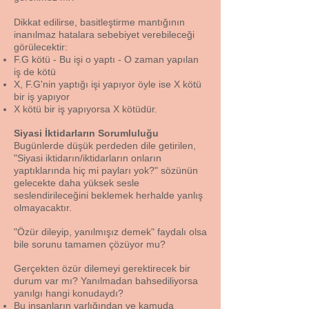
Dikkat edilirse, basitleştirme mantığının
inanılmaz hatalara sebebiyet verebileceği
görülecektir:
F.G kötü - Bu işi o yaptı - O zaman yapılan
iş de kötü
X, F.G'nin yaptığı işi yapıyor öyle ise X kötü
bir iş yapıyor
X kötü bir iş yapıyorsa X kötüdür.
Siyasi İktidarların Sorumluluğu
Bugünlerde düşük perdeden dile getirilen,
"Siyasi iktidarın/iktidarların onların
yaptıklarında hiç mi payları yok?" sözünün
gelecekte daha yüksek sesle
seslendirileceğini beklemek herhalde yanlış
olmayacaktır.
"Özür dileyip, yanılmışız demek" faydalı olsa
bile sorunu tamamen çözüyor mu?
Gerçekten özür dilemeyi gerektirecek bir
durum var mı? Yanılmadan bahsediliyorsa
yanılgı hangi konudaydı?
Bu insanların varlığından ve kamuda