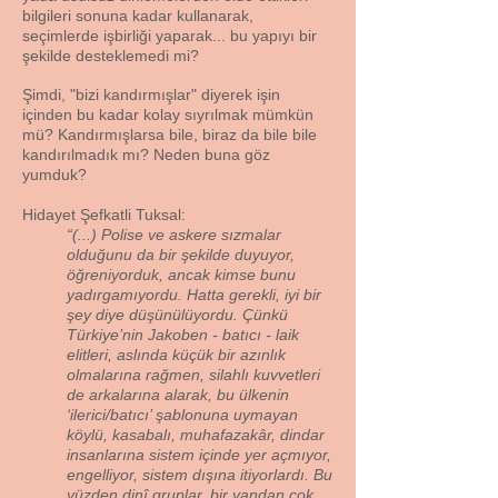
bilgileri sonuna kadar kullanarak,
seçimlerde işbirliği yaparak... bu yapıyı bir
şekilde desteklemedi mi?
Şimdi, "bizi kandırmışlar" diyerek işin
içinden bu kadar kolay sıyrılmak mümkün
mü? Kandırmışlarsa bile, biraz da bile bile
kandırılmadık mı? Neden buna göz
yumduk?
Hidayet Şefkatli Tuksal:
“(...) Polise ve askere sızmalar
olduğunu da bir şekilde duyuyor,
öğreniyorduk, ancak kimse bunu
yadırgamıyordu. Hatta gerekli, iyi bir
şey diye düşünülüyordu. Çünkü
Türkiye’nin Jakoben - batıcı - laik
elitleri, aslında küçük bir azınlık
olmalarına rağmen, silahlı kuvvetleri
de arkalarına alarak, bu ülkenin
‘ilerici/batıcı’ şablonuna uymayan
köylü, kasabalı, muhafazakâr, dindar
insanlarına sistem içinde yer açmıyor,
engelliyor, sistem dışına itiyorlardı. Bu
yüzden dinî gruplar, bir yandan çok