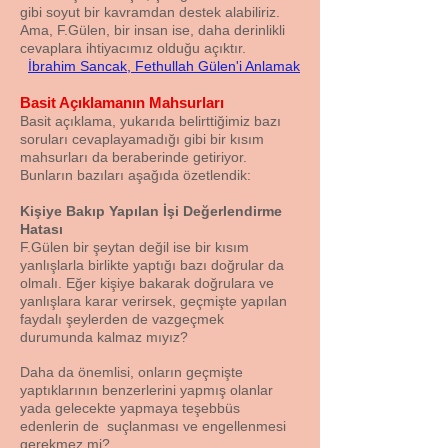
gibi soyut bir kavramdan destek alabiliriz.
Ama, F.Gülen, bir insan ise, daha derinlikli
cevaplara ihtiyacımız olduğu açıktır.
İbrahim Sancak, Fethullah Gülen'i Anlamak
Basit Açıklamanın Mahsurları
Basit açıklama, yukarıda belirttiğimiz bazı
soruları cevaplayamadığı gibi bir kısım
mahsurları da beraberinde getiriyor.
Bunların bazıları aşağıda özetlendik:
Kişiye Bakıp Yapılan İşi Değerlendirme
Hatası
F.Gülen bir şeytan değil ise bir kısım
yanlışlarla birlikte yaptığı bazı doğrular da
olmalı. Eğer kişiye bakarak doğrulara ve
yanlışlara karar verirsek, geçmişte yapılan
faydalı şeylerden de vazgeçmek
durumunda kalmaz mıyız?
Daha da önemlisi, onların geçmişte
yaptıklarının benzerlerini yapmış olanlar
yada gelecekte yapmaya teşebbüs
edenlerin de suçlanması ve engellenmesi
gerekmez mi?