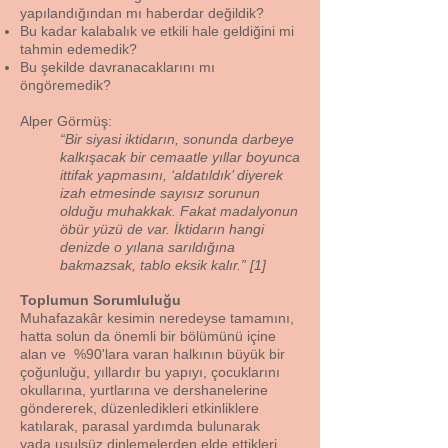
yapılandığından mı haberdar değildik?
Bu kadar kalabalık ve etkili hale geldiğini mi
tahmin edemedik?
Bu şekilde davranacaklarını mı
öngöremedik?
Alper Görmüş:
“Bir siyasi iktidarın, sonunda darbeye
kalkışacak bir cemaatle yıllar boyunca
ittifak yapmasını, ‘aldatıldık’ diyerek
izah etmesinde sayısız sorunun
olduğu muhakkak. Fakat madalyonun
öbür yüzü de var. İktidarın hangi
denizde o yılana sarıldığına
bakmazsak, tablo eksik kalır.” [1]
Toplumun Sorumluluğu
Muhafazakâr kesimin neredeyse tamamını,
hatta solun da önemli bir bölümünü içine
alan ve %90'lara varan halkının büyük bir
çoğunluğu, yıllardır bu yapıyı, çocuklarını
okullarına, yurtlarına ve dershanelerine
göndererek, düzenledikleri etkinliklere
katılarak, parasal yardımda bulunarak
yada usulsüz dinlemelerden elde ettikleri