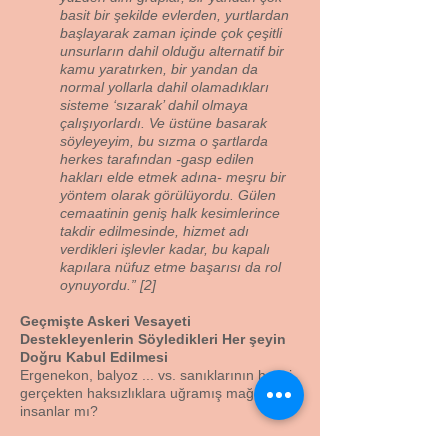
basit bir şekilde evlerden, yurtlardan
başlayarak zaman içinde çok çeşitli
unsurların dahil olduğu alternatif bir
kamu yaratırken, bir yandan da
normal yollarla dahil olamadıkları
sisteme ‘sızarak’ dahil olmaya
çalışıyorlardı. Ve üstüne basarak
söyleyeyim, bu sızma o şartlarda
herkes tarafından -gasp edilen
hakları elde etmek adına- meşru bir
yöntem olarak görülüyordu. Gülen
cemaatinin geniş halk kesimlerince
takdir edilmesinde, hizmet adı
verdikleri işlevler kadar, bu kapalı
kapılara nüfuz etme başarısı da rol
oynuyordu.” [2]
Geçmişte Askeri Vesayeti
Destekleyenlerin
Söyledikleri Her şeyin
Doğru Kabul Edilmesi
Ergenekon, balyoz ... vs. sanıklarının hepsi
gerçekten haksızlıklara uğramış mağdur
insanlar mı?
Zamanında bu yapıya karşı mücadele eden