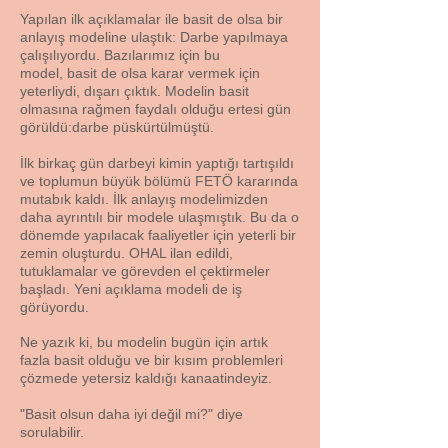
Yapılan ilk açıklamalar ile basit de olsa bir
anlayış modeline ulaştık: Darbe yapılmaya
çalışılıyordu. Bazılarımız için bu
model, basit de olsa karar vermek için
yeterliydi, dışarı çıktık. Modelin basit
olmasına rağmen faydalı olduğu ertesi gün
görüldü:darbe püskürtülmüştü.
İlk birkaç gün darbeyi kimin yaptığı tartışıldı
ve toplumun büyük bölümü FETÖ kararında
mutabık kaldı. İlk anlayış modelimizden
daha ayrıntılı bir modele ulaşmıştık. Bu da o
dönemde yapılacak faaliyetler için yeterli bir
zemin oluşturdu. OHAL ilan edildi,
tutuklamalar ve görevden el çektirmeler
başladı. Yeni açıklama modeli de iş
görüyordu.
Ne yazık ki, b
u modelin bugün için artık
fazla basit olduğu ve bir kısım problemleri
çözmede yetersiz kaldığı kanaatindeyiz.
"Basit olsun daha iyi değil mi?" diye
sorulabilir.