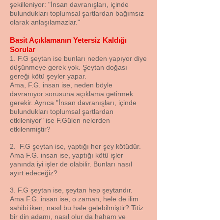
şekilleniyor: "İnsan davranışları, içinde
bulundukları toplumsal şartlardan bağımsız
olarak anlaşılamazlar."
Basit Açıklamanın Yetersiz Kaldığı
Sorular
1. F.G şeytan ise bunları neden yapıyor diye
düşünmeye gerek yok. Şeytan doğası
gereği kötü şeyler yapar.
Ama, F.G. insan ise, neden böyle
davranıyor sorusuna açıklama getirmek
gerekir. Ayrıca "İnsan davranışları, içinde
bulundukları toplumsal şartlardan
etkileniyor" ise F.Gülen nelerden
etkilenmiştir?
2. F.G şeytan ise, yaptığı her şey kötüdür.
Ama F.G. insan ise, yaptığı kötü işler
yanında iyi işler de olabilir. Bunları nasıl
ayırt edeceğiz?
3. F.G şeytan ise, şeytan hep şeytandır.
Ama F.G. insan ise, o zaman, hele de ilim
sahibi iken, nasıl bu hale gelebilmiştir? Titiz
bir din adamı, nasıl olur da haham ve