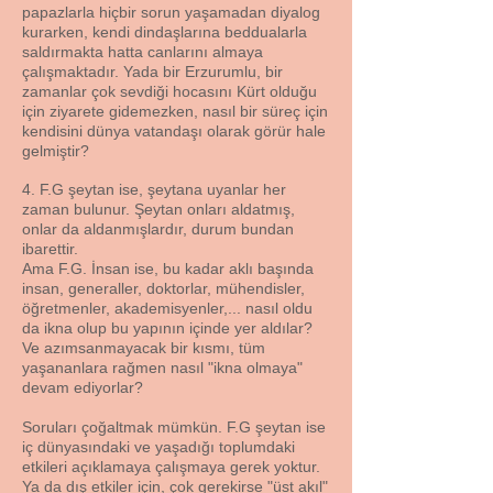
papazlarla hiçbir sorun yaşamadan diyalog
kurarken, kendi dindaşlarına beddualarla
saldırmakta hatta canlarını almaya
çalışmaktadır. Yada bir Erzurumlu, bir
zamanlar çok sevdiği hocasını Kürt olduğu
için ziyarete gidemezken, nasıl bir süreç için
kendisini dünya vatandaşı olarak görür hale
gelmiştir?
4. F.G şeytan ise, şeytana uyanlar her
zaman bulunur. Şeytan onları aldatmış,
onlar da aldanmışlardır, durum bundan
ibarettir.
Ama F.G. İnsan ise, bu kadar aklı başında
insan, generaller, doktorlar, mühendisler,
öğretmenler, akademisyenler,... nasıl oldu
da ikna olup bu yapının içinde yer aldılar?
Ve azımsanmayacak bir kısmı, tüm
yaşananlara rağmen nasıl "ikna olmaya"
devam ediyorlar?
Soruları çoğaltmak mümkün. F.G şeytan ise
iç dünyasındaki ve yaşadığı toplumdaki
etkileri açıklamaya çalışmaya gerek yoktur.
Ya da dış etkiler için, çok gerekirse "üst akıl"