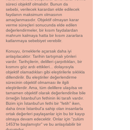
süreci objektif olmalıdır. Bunun da
sebebi,
verilecek karardan elde edilecek
faydanın maksimum olmasının
amaçlanmasıdır. Objektif olmayan karar
verme süreçleri sonucunda elde edilen
değerlendirmeler, bir kısım faydalardan
mahrum kalmaya hatta bir kısım zararlara
katlanmaya sebebiyet verebilir.
Konuyu, örneklerle açarsak daha iyi
anlaşılacaktır: Tarihin tartışmalı yönleri
vardır. Tarihçilerin, delilleri çarpıttıkları, bir
kısmını göz ardı ettikleri... dolayısıyla
objektif olamadıkları gibi eleştirilerle sıklıkla
dillendirilir. Bu eleştiriler değerlendirme
sürecinin objektif olmaması ile ilgili
eleştirilerdir. Ama, tüm delillere ulaşılsa ve
tamamen objektif olarak değerlendirilse bile
örneğin İstanbul'un fethinin iki tarafı vardır.
Bizim için İstanbul'un fethi bir "fetih" iken,
daha önce İstanbul'a sahip olan insanlarla
ortak değerleri paylaşanlar için bu bir kayıp
olmaya devam edecektir. Onlar için "zulüm
1453'te başlamıştır" ve bu anlaşılabilir bir
durumdur.