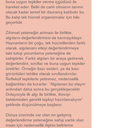
buna uygun tepkiler verme içgüdüsü ile
hareket eder. Belki de canlı olmanın tanımı
olacak kadar temel bir davranış kalıbıdır bu.
Bu kalıp tek hücreli organizmalar için bile
geçerlidir.
Zihinsel yeteneğin artması ile birlikte,
algıların değerlendirmesi de karmaşıklaşır.
Hayvanların bir çoğu, tek hücrelilerden farklı
olarak, algılananı etkiyi değerlendirmeye
tabi tutup yorumlama yeteneğine de
sahiptirler. Farklı algıları bir araya getirerek
değerlendirir, sınıflar ve buna uygun tepkiler
üretirler. Örneğin bazı sesleri, ya da bazı
görüntüleri tehlike olarak sınıflandırırlar.
Refleksif tepkilerle yetinmez, nedensellik
bağlantıları da kurarlar: “Algılanan bu olayın
ardından daha sonra bu gerçekleşecektir.
Dolayısıyla ilk algı ile birlikte, ikinciyi
beklemeden gerekli tepkiyi hazırlamalıyım”
şeklinde düşünülmeye başlanır.
Dünya üzerinde var olan en gelişmiş
değerlendirme yeteneğine sahip varlık olan
insan için nedensellik ilişkisi belirleme