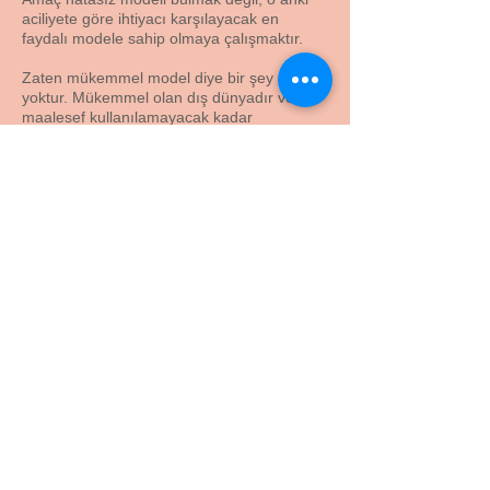
aciliyete göre ihtiyacı karşılayacak en
faydalı modele sahip olmaya çalışmaktır.
Zaten mükemmel model diye bir şey de
yoktur. Mükemmel olan dış dünyadır ve
maalesef kullanılamayacak kadar
karmaşıktır. Buyüzden modellere ihtiyaç
duyarız. Modeller oluşturulurken
basitleştirmek için mutlaka gerçekliğin bazı
kısımlarından fedakarlıkta bulunuruz. Bu
yüzden modeller hakkında şu söz sıkça
kullanılır: "Tüm modeller hatalıdır ama bir
kısmı faydalıdır." Önemli olan modelin
gerçeği birebir yansıtması değil, onu
olabildiğince doğru olarak temsil
edebilmesidir.
62'den tavşan yapabiliriz. Bu gerçek tavşan
ile karşılaştırıldığında oldukça basittir ama
baktığımızda tavşan olduğunu
anlayabiliyorsak, gerçekliği yeterince doğru
bir şekilde temsil ettiğini söylemek
mümkündür. Çizmesi de oldukça kolaydır.