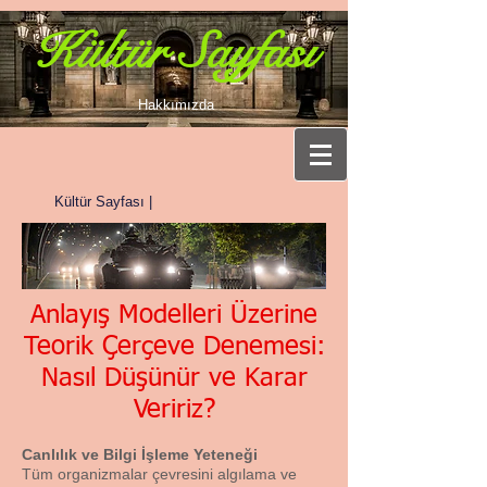
Kültür Sayfası
Hakkımızda
Kültür Sayfası |
Anlayış Modelleri Üzerine
Teorik Çerçeve Denemesi:
Nasıl Düşünür ve Karar
Veririz?
Canlılık ve Bilgi İşleme Yeteneği
Tüm organizmalar çevresini algılama ve