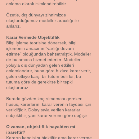
anlama olarak isimlendirebiliriz.
Özetle, dış dünyayı zihnimizde
oluşturduğumuz modeller aracılığı ile
anlarız.
Karar Vermede Objektiflik
Bilgi İşleme teorisine dönersek, bilgi
işlemenin amacının "varlığı devam
ettirme" olduğundan bahsetmiştik. Modeller
de bu amaca hizmet ederler. Modeller
yoluyla dış dünyadan gelen etkileri
anlamlandırır, buna göre hızlıca karar verir,
gelen etkiye karşı bir tutum belirler, bu
tutuma göre de gerekirse bir tepki
oluştururuz.
Burada gözden kaçırılmaması gereken
husus, kararların, karar verenin faydası için
verildiğidir. Dolayısıyla verilen kararlar
subjektiftir, yani karar verene göre değişir.
O zaman, objektiflik hayalden mi
ibarettir?
Kararın kendisi subjektiftir ama karar verme