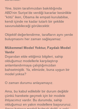
Yine, bizim tarafımızdan bakıldığında
ABD'nin Suriye'de verdiği kararlar kesinlikle
"kötü" iken, Obama ile empati kurulabilse,
kendi içinde ne kadar tutarlı bir şekilde
savunulabileceği görülecektir.
Objektif değerlendirme, tarafların aynı yerde
buluşmasını her zaman sağlayamaz.
Mükemmel Model Yoktur, Faydalı Model
Vardır
Dışarıdan elde ettiğimiz bilgileri, sahip
olduğumuz modellerle karşılaştırıp
anlamlandırmaya çalıştığımızdan
bahsetmiştik. Ya, elimizde, buna uygun bir
model yoksa?
O zaman durumu anlayamayız.
Ama, bu kabul edilebilir bir durum değildir
çünkü harekete geçmek için bir modele
ihtiyacımız vardır. Bu durumda, sahip
olduğumuz en yakın modellere başvururuz.
Amaç hatasız modeli bulmak değil, o anki