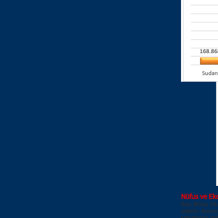
Nüfus ve Eko
Bazı Afrika ülk
olabilir. Ayr