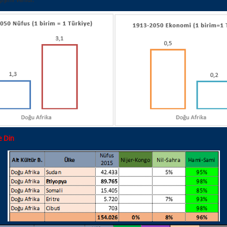
şimi verildi.
e Din