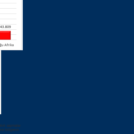
elirli sapmalar
ece bölgenin