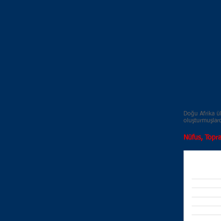
Doğu Afrika ü
oluşturmuşlard
Nüfus, Topr