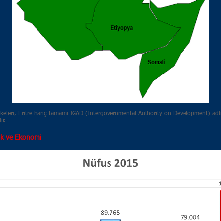
lkeleri, Eritre hariç tamamı IGAD (Intergovernmental Authority on Development) adl
ır.
ak ve Ekonomi