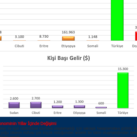
nominin Yıllar İçinde Değişimi
eleri ile ilgili istatistiksel kayıtlara ulaşılamadığı için yaklaşık hesaplamalara gidildi. B
ıca çoğu ülkenin nüfusu çok küçük olduğundan anlamlı bir tablo oluşmadığından sad