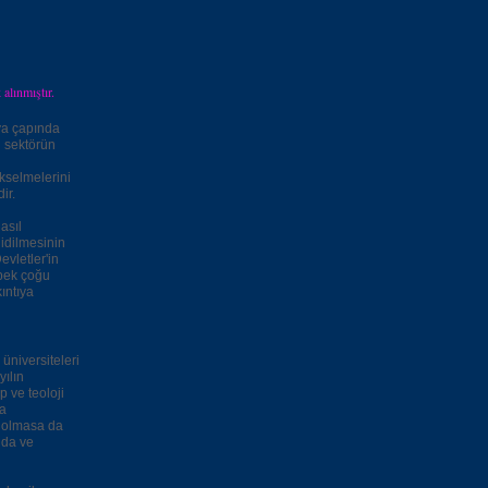
 alınmıştır.
nya çapında
l sektörün
ükselmelerini
ir.
asıl
gidilmesinin
evletler'in
 pek çoğu
ıntıya
üniversiteleri
yılın
 ve teoloji
ya
a olmasa da
nda ve