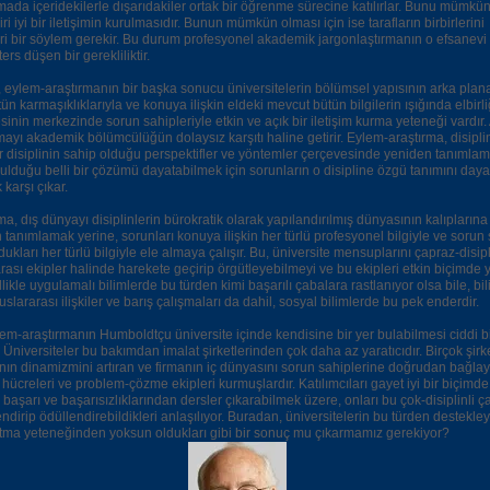
ada içeridekilerle dışarıdakiler ortak bir öğrenme sürecine katılırlar. Bunu mümkün
ri iyi bir iletişimin kurulmasıdır. Bunun mümkün olması için ise tarafların birbirlerini
ri bir söylem gerekir. Bu durum profesyonel akademik jargonlaştırmanın o efsanevi d
ers düşen bir gerekliliktir.
 eylem-araştırmanın bir başka sonucu üniversitelerin bölümsel yapısının arka plana 
ün karmaşıklıklarıyla ve konuya ilişkin eldeki mevcut bütün bilgilerin ışığında elbirli
inin merkezinde sorun sahipleriyle etkin ve açık bir iletişim kurma yeteneği vardır. A
ayı akademik bölümcülüğün dolaysız karşıtı haline getirir. Eylem-araştırma, disipli
ir disiplinin sahip olduğu perspektifler ve yöntemler çerçevesinde yeniden tanımlam
 bulduğu belli bir çözümü dayatabilmek için sorunların o disipline özgü tanımını da
 karşı çıkar.
a, dış dünyayı disiplinlerin bürokratik olarak yapılandırılmış dünyasının kalıpları
tanımlamak yerine, sorunları konuya ilişkin her türlü profesyonel bilgiyle ve sorun 
ukları her türlü bilgiyle ele almaya çalışır. Bu, üniversite mensuplarını çapraz-disipl
arası ekipler halinde harekete geçirip örgütleyebilmeyi ve bu ekipleri etkin biçimde
ellikle uygulamalı bilimlerde bu türden kimi başarılı çabalara rastlanıyor olsa bile, bil
luslararası ilişkiler ve barış çalışmaları da dahil, sosyal bilimlerde bu pek enderdir.
em-araştırmanın Humboldtçu üniversite içinde kendisine bir yer bulabilmesi ciddi b
. Üniversiteler bu bakımdan imalat şirketlerinden çok daha az yaratıcıdır. Birçok şirke
nın dinamizmini artıran ve firmanın iç dünyasını sorun sahiplerine doğrudan bağlaya
t hücreleri ve problem-çözme ekipleri kurmuşlardır. Katılımcıları gayet iyi bir biçimde
başarı ve başarısızlıklarından dersler çıkarabilmek üzere, onları bu çok-disiplinli ç
ndirip ödüllendirebildikleri anlaşılıyor. Buradan, üniversitelerin bu türden destekley
atma yeteneğinden yoksun oldukları gibi bir sonuç mu çıkarmamız gerekiyor?