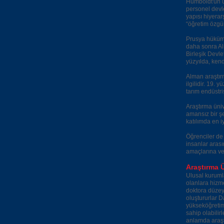
Humboldt'un ün
personel devl
yapısı hiyera
“öğretim özgü
Prusya hüküme
daha sonra Al
Birleşik Devle
yüzyılda, kend
Alman araştırm
ilgilidir. 19.
tarım endüstr
Araştırma üniv
amansız bir ş
katılımda en i
Öğrenciler de
insanlar arası
amaçlarına ve
Araştırma Ü
Ulusal kurumla
olanlara hizme
doktora düzey
oluştururlar 
yükseköğretim
sahip olabilir
anlamda araşt