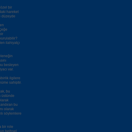
özel bir
rdaki hareket
ne düzeyde
len
rçeğe
bir
kurulabilir?
den ilahiyatçı
eleneğin
sını
unu besleyen
iyacı var.
rlik ilgilere
ünüme sahiptir.
cak, bu
in üstünde
olarak
landıran bu
mı olarak
mlı söylemlere
 bir role
nun tarihsel