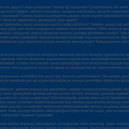
ıları ne yapıyor? Nasıl çalışıyorlar? Nelere ilgi duyuyorlar? Çalışmalarına yön veren 
var mıdır? Bilgileri, referans kaynakları, literatüre vukûfıyetleri, gündelik tartışmala
ne düzeydedir? Dünya bilgisini içselleştirme çabalan, kendi organik bütünlüklerini 
? Varsa bir zayıflamanın gerekçeleri neler olabilir?
n geleneksel inanç yapılarıyla nasıl bir bağa sahiptirler? Yenilikçi, açıkça fark edi
rtaya çıkan yeni söylem arayışlarına tepkileri nasıl işlemektedir? Bilim ahlakı ve ge
 konusu olduğunda, mevcut akademik verilerin yansıttığı görüntüleri nasıldır? Tipik 
kendini üreten maliyetiyle, toplumsal kıymeti arasındaki oran arasında nasıl bir ilişki 
 birbirleriyle olan ilişkilerinin sınırları nerelerde tıkanmaktadır? İlahiyatçılarımız sahi
k ve dış dünyayla ilişkilerini neredeyse akademik referans düzeyine hapseden bir g
iyat alanında ciddi bir akademik sorgulamanın bugüne kadar gerçekleştirilmemiş olma
tmektedir. O hâlde hem meslek olarak ilahiyatçılığın hem de kurumsal düzeyde b
elerinin mevcut yapısının açık bir eleştiriye ve karşılaştırmalı bir değerlendirmeye iht
masyonunun verimliliğini her geçen gün daha da zayıflatmaktadır. Öte yandan, günübi
emiş bir akademik veri ağı içinde ilahiyatçılık da sonuçta verimliliğini tüketen bir gör
 dökülüyor” şeklinde kolayca dile getirilebilen yargıları insafsızca bulmak gerekir; an
n veren gerekçelere de kulak vermek gerekir. Kendini, teolojinin, gündelik siyaset
undan her zaman uzakta tutan Türk ilahiyatçılığı, aslında daha çok bir İslambilim 
ebilir. İslami söylemleri akademik düzeyde inşa etmeyle veya temellendirmeyle sınır
ahlilde gerçeğin ve hakikatin merkezinde kendini bulmakta; kendini onaylama maka
tedir. Hatta gerçeğe bihakkın sahip olduğuna ilişkin temel bir vurgu, yeni ve kapsa
ir tedirginliğin kapılarını açmaktadır.
ksel statüsü değişmiş, ilahiyatçıların, bu bağlamda ‘bilim adamı’yla ‘aydın’ arasında
laylıkla sağlanmıştır. Bağımsız teolojik bir arayıştan ziyade, İslam’ın belli bir yorumu