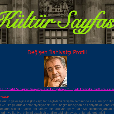
Kültür Sayfas
Değişen İlahiyatçı Profili
f. Dr.Necdet Subaşı
'nın Sosyoloji Günlükleri (Mahya: 2018) adlı kitabından kısaltılarak alınmı
 Atmak
telerinin geleceğine ilişkin kaygılar, sağlıklı bir tartışma zemininde ele alınmıyor. Bi
mevcut koşullardaki potansiyeli yadsınırken, başka bir açıdan da ilahiyattılar kendiler
larını sıkı bir analize tabi tutmaya bir türlü yanaşmıyorlar. Oysa içinde yaşanılan k
elerini ve ilahiyat bilimini esaslı bir analize tabi tutmayı zorunlu hale getirmiştir.