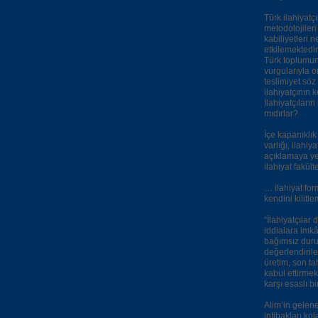
Türk ilahiyatç
metodolojileri 
kabiliyetleri 
etkilemektedir
Türk toplumunu
vurgularıyla o
teslimiyet söz
ilahiyatçının 
İlahiyatçıların
mıdırlar?
İçe kapanıklı
varlığı, ilah
açıklamaya ye
ilahiyat fakült
… ilahiyat for
kendini kilitl
“İlahiyatçılar
iddialara imkâ
bağımsız duruş
değerlendiril
üretim, son t
kabul ettirmek
karşı esaslı b
Alim’in gelene
intibakları ko