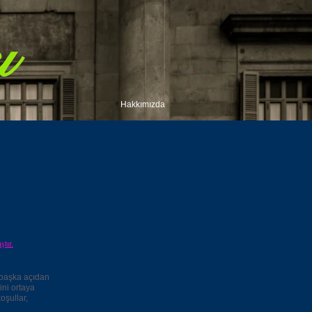
ı
Hakkımızda
ştır.
r başka açıdan
ini ortaya
oşullar,