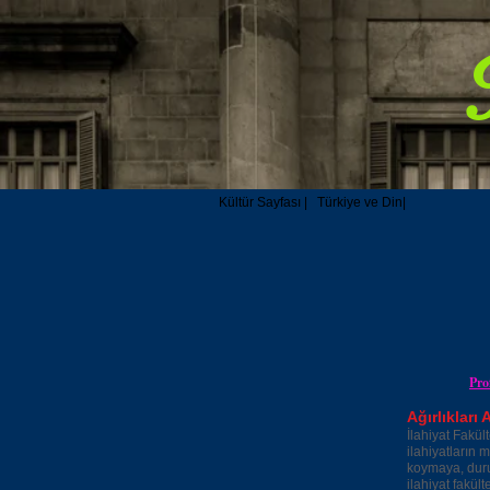
Kültür Sayfası |
Türkiye ve Din|
Pro
Ağırlıkları
İlahiyat Fakül
ilahiyatların 
koymaya, durum
ilahiyat fakült