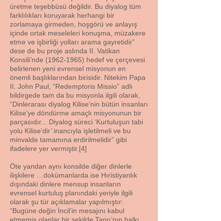
üretme teşebbüsü değildir. Bu diyalog tüm
farklılıkları koruyarak herhangi bir
zorlamaya girmeden, hoşgörü ve anlayış
içinde ortak meseleleri konuşma, müzakere
etme ve işbirliği yolları arama gayretidir”
dese de bu proje aslında II. Vatikan
Konsili’nde
(1962-1965)
hedef ve çerçevesi
belirlenen yeni evrensel misyonun en
önemli başlıklarından birisidir. Nitekim Papa
II. John Paul, “Redemptoris Missio” adlı
bildirgede tam da bu misyonla ilgili olarak,
“Dinlerarası diyalog Kilise’nin bütün insanları
Kilise’ye döndürme amaçlı misyonunun bir
parçasıdır... Diyalog süreci ‘Kurtuluşun tabi
yolu Kilise’dir’ inancıyla işletilmeli ve bu
minvalde tamamına erdirilmelidir” gibi
ifadelere yer vermiştir.[4]
Öte yandan aynı konsilde diğer dinlerle
ilişkilere …dokümanlarda ise Hıristiyanlık
dışındaki dinlere mensup insanların
evrensel kurtuluş planındaki yeriyle ilgili
olarak şu tür açıklamalar yapılmıştır:
“Bugüne değin İncil’in mesajını kabul
etmemiş olanlar bir şekilde Tanrı’nın halkı