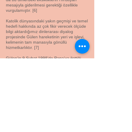
mesajıyla giderilmesi gerektiği özellikle
vurgulamıştır. [6]
Katolik dünyasındaki yakın geçmişi ve temel
hedefi hakkında az çok fikir verecek ölçüde
bilgi aktardığımız dinlerarası diyalog
projesinde Gülen hareketinin yeri ve işlevi,
kelimenin tam manasıyla gönüllü
hizmetkarlıktır. [7]
Gülen’in 9 Şubat 1998’de Papa’ya ilettiği
mektuptaki, “Papa VI. Paul cenapları
tarafından başlatılan ve devam etmekte
olan Dinlerarası Diyalog İçin Papalık
Konseyi (PCID) misyonunun bir parçası
olmak üzere burada bulunuyoruz. Bu
misyonun tahakkuk edişini görmeyi arzu
ediyoruz. En aciz bir şekilde hatta biraz
cüretle, bu pek kıymetli hizmetinizi icra etme
yolunda en mütevazı yardımlarımızı
sunmak için size geldik” ifadeleri bu konuda
yeterli kanıttır. Gülen’in mezkur ifadelerini,
“Biz hizmetle maruf/meşhur bir cemaatiz.
Tabiatıyla kilisenizin deruhte ettiği misyona