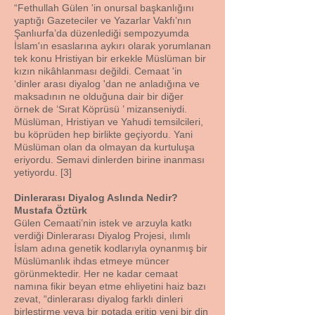
“Fethullah Gülen 'in onursal başkanlığını
yaptığı Gazeteciler ve Yazarlar Vakfı’nın
Şanlıurfa’da düzenlediği sempozyumda
İslam'ın esaslarına aykırı olarak yorumlanan
tek konu Hristiyan bir erkekle Müslüman bir
kızın nikâhlanması değildi. Cemaat 'in
‘dinler arası diyalog 'dan ne anladığına ve
maksadının ne olduğuna dair bir diğer
örnek de ‘Sırat Köprüsü ’ mizanseniydi.
Müslüman, Hristiyan ve Yahudi temsilcileri,
bu köprüden hep birlikte geçiyordu. Yani
Müslüman olan da olmayan da kurtuluşa
eriyordu. Semavi dinlerden birine inanması
yetiyordu. [3]
Dinlerarası Diyalog Aslında Nedir?
Mustafa Öztürk
Gülen Cemaati’nin istek ve arzuyla katkı
verdiği Dinlerarası Diyalog Projesi, ılımlı
İslam adına genetik kodlarıyla oynanmış bir
Müslümanlık ihdas etmeye müncer
görünmektedir. Her ne kadar cemaat
namına fikir beyan etme ehliyetini haiz bazı
zevat, “dinlerarası diyalog farklı dinleri
birleştirme veya bir potada eritip yeni bir din