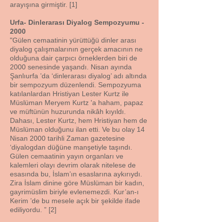
arayışına girmiştir. [1]
Urfa- Dinlerarası Diyalog Sempozyumu -
2000
"Gülen cemaatinin yürüttüğü dinler arası
diyalog çalışmalarının gerçek amacının ne
olduğuna dair çarpıcı örneklerden biri de
2000 senesinde yaşandı. Nisan ayında
Şanlıurfa ’da ‘dinlerarası diyalog’ adı altında
bir sempozyum düzenlendi. Sempozyuma
katılanlardan Hristiyan Lester Kurtz ile
Müslüman Meryem Kurtz 'a haham, papaz
ve müftünün huzurunda nikâh kıyıldı.
Dahası, Lester Kurtz, hem Hristiyan hem de
Müslüman olduğunu ilan etti. Ve bu olay 14
Nisan 2000 tarihli Zaman gazetesine
‘diyalogdan düğüne manşetiyle taşındı.
Gülen cemaatinin yayın organları ve
kalemleri olayı devrim olarak nitelese de
esasında bu, İslam’ın esaslarına aykırıydı.
Zira İslam dinine göre Müslüman bir kadın,
gayrimüslim biriyle evlenemezdi. Kur’an-ı
Kerim ’de bu mesele açık bir şekilde ifade
ediliyordu. ” [2]