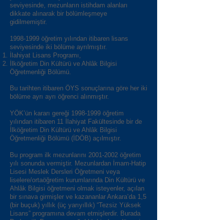
seviyesinde, mezunların istihdam alanları
dikkate alınarak bir bölümleşmeye
gidilmemiştir.
1998-1999
öğretim yılından itibaren lisans
seviyesinde iki bölüme ayrılmıştır.
İlahiyat Lisans Programı,
İlköğretim Din Kültürü ve Ahlâk Bilgisi
Öğretmenliği Bölümü.
Bu tarihten itibaren ÖYS sonuçlarına göre her iki
bölüme ayrı ayrı öğrenci alınmıştır.
YÖK’ün kararı gereği
1998-1999
öğretim
yılından itibaren 11 İlahiyat Fakültesinde bir de
İlköğretim Din Kültürü ve Ahlâk Bilgisi
Öğretmenliği Bölümü (İDÖB) açılmıştır.
Bu program ilk mezunlarını
2001-2002
öğretim
yılı sonunda vermiştir. Mezunlardan İmam-Hatip
Lisesi Meslek Dersleri Öğretmeni veya
liselere/ortaöğretim kurumlarında Din Kültürü ve
Ahlâk Bilgisi öğretmeni olmak isteyenler, açılan
bir sınava girmişler ve kazananlar Ankara’da 1,5
(bir buçuk) yıllık (üç yarıyıllık) “Tezsiz Yüksek
Lisans” programına devam etmişlerdir. Burada