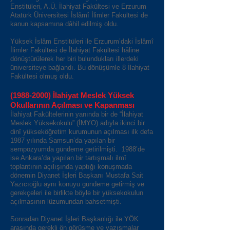
Enstitüleri, A.Ü. İlahiyat Fakültesi ve Erzurum
Atatürk Üniversitesi İslâmî İlimler Fakültesi de
kanun kapsamına dâhil edilmiş oldu.
Yüksek İslâm Enstitüleri ile Erzurum’daki İslâmî
İlimler Fakültesi de İlahiyat Fakültesi hâline
dönüştürülerek her biri bulundukları illerdeki
üniversiteye bağlandı. Bu dönüşümle 8 İlahiyat
Fakültesi olmuş oldu.
(1988-2000)
İlahiyat Meslek Yüksek
Okullarının Açılması ve Kapanması
İlahiyat Fakültelerinin yanında bir de “İlahiyat
Meslek Yüksekokulu” (İMYO) adıyla ikinci bir
dinî yükseköğretim kurumunun açılması ilk defa
1987 yılında Samsun’da yapılan bir
sempozyumda gündeme getirilmişti. 1988’de
ise Ankara’da yapılan bir tartışmalı ilmî
toplantının açılışında yaptığı konuşmada
dönemin Diyanet İşleri Başkanı Mustafa Sait
Yazıcıoğlu aynı konuyu gündeme getirmiş ve
gerekçeleri ile birlikte böyle bir yüksekokulun
açılmasının lüzumundan bahsetmişti.
Sonradan Diyanet İşleri Başkanlığı ile YÖK
arasında gerekli ön görüşme ve yazışmalar