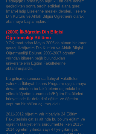
Pedagojik Formasyon ağırlıklı bir ders dönemi
geçirdikten sonra tercih ettikleri alana göre;
İmam-Hatip Liselerine meslek dersleri, liselere
Din Kültürü ve Ahlâk Bilgisi Öğretmeni olarak
atanmaya başlamışlardır.
(2006) İlköğretim Din Bilgisi
Öğretmenliği Bölümü
YÖK tarafından Mayıs 2006’da alınan bir karar
gereği İlköğretim Din Kültürü ve Ahlâk Bilgisi
Öğretmenliği Bölümü
2006-2007
öğretim
yılından itibaren bağlı bulundukları
üniversitelerin Eğitim Fakültelerine
aktarılmışlardır.
Bu gelişme sonucunda İlahiyat Fakülteleri
yalnızca İlâhiyat Lisans Programı uygulamaya
devam ederken bu fakültelerin dışındaki bir
yükseköğretim kurumunda/Eğitim Fakülteleri
bünyesinde ilk defa dinî eğitim ve öğretim
yaptıran bir bölüm açılmış oldu.
2011-2012
öğretim yılı itibariyle 24 Eğitim
Fakültesinin çatısı altında bu bölüm eğitim ve
öğretim faaliyetlerini sürdürmekte iken
2013-
2014
öğretim yılında sayı 47’ye çıkmıştır.