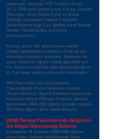
yapılmıştır. Neticede YÖK Yürütme Kurulu,
29.12.1988
tarihli toplantısında Ankara, İstanbul
(Marmara), İzmir (Dokuz Eylül) ve Bursa
(Uludağ) Üniversitesi İlahiyat Fakülteleri
Dekanlıklarına bağlı 2 yıl öğretim süreli İlahiyat
Meslek Yüksekokulları açılmasını
kararlaştırmıştır.
Kuruluş amacı; din görevlilerinin meslekî
yönden gelişmelerine yardımcı olmak ve dini
hizmetlerin kalitesini artırmaktı. Belirlenen bu
amaç sebebiyle, öğrenci olarak girecekler için;
İHL mezunu ve Diyanet İşleri Başkanlığında en
az 2 yıl görev yapmış olma şartı konulmuştu.
İMYO’ların ömrü çok kısa olmuştur.
Yükseköğretim Kurulu tarafından Anadolu
Üniversitesi Açık Öğretim Fakültesi bünyesinde
başlatılan İlahiyat Önlisans Programı gerekçe
gösterilerek
1999-2000
öğretim yılından itibaren
İMYO’lara öğrenci alımı durdurulmuştur.
(1998) İlahiyat Fakültelerinde İlköğretim
Din Bilgisi Öğretmenliği Bölümü
Kuruldukları ilk yıllardan
1998-1999
öğretim
yılına kadar, İlahiyat Fakültelerinde lisans