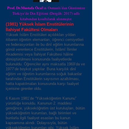
Prof. Dr.Mustafa Öcal
'ın Osmanlı’dan Günümüze
Türkiye’de Din Eğitimi (Dergâh: 2017) adlı
kitabından kısaltılarak alınmıştır.
(1981) Yüksek İslam Enstitülerinin
İlahiyat Fakültesi Olmaları
Yüksek İslâm Enstitüleri açıldıkları yıldan
itibaren öğretim elemanları, öğrenci cemiyetleri
ve federasyonları ile bu dinî eğitim kurumlarına
gönül verenlerce Enstitülerin, İslâmî İlimler
Akademisi veya İlahiyat Fakültesi hâline
dönüştürülmesi konusunda faaliyetlerde
bulunuldu. Öğrenciler aynı maksatla 1969’da ve
1977’de boykot yaptılar. Buna karşılık dinî
eğitim ve öğretim kurumlarına soğuk bakanlar
tarafından Enstitülerin sayısının azaltılması,
hatta kapatılmaları konusunda karşı faaliyet
içerisine girenler oldu.
6 Kasım 1981’de “Yükseköğretim Kanunu”
yürürlüğe konuldu. Kanunun 2. maddesi
gereğince, yükseköğretim üst kuruluşları, bütün
yükseköğretim kurumlan, bağlı birimleri ve
bunlarla ilgili faaliyet esasları bu kanun
kapsamına alındı. Dolayısıyla, bütün
yükseköğretim kurumlan gibi, Yüksek İslâm