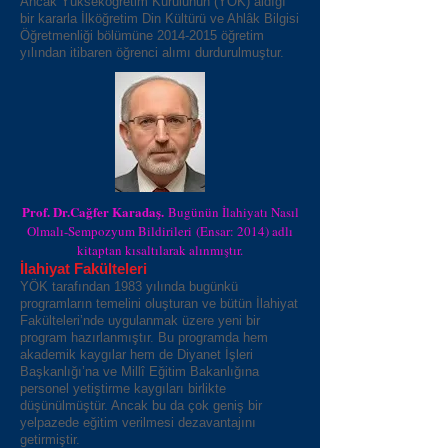
Ancak Yükseköğretim Kurulunun (YÖK) aldığı
bir kararla İlköğretim Din Kültürü ve Ahlâk Bilgisi
Öğretmenliği bölümüne
2014-2015
öğretim
yılından itibaren öğrenci alımı durdurulmuştur.
Prof. Dr.Cağfer Karadaş.
Bugünün İlahiyatı Nasıl
Olmalı-Sempozyum Bildirileri (Ensar: 2014) adlı
kitaptan kısaltılarak alınmıştır.
İlahiyat Fakülteleri
YÖK tarafından 1983 yılında bugünkü
programların temelini oluşturan ve bütün İlahiyat
Fakülteleri’nde uygulanmak üzere yeni bir
program hazırlanmıştır. Bu programda hem
akademik kaygılar hem de Diyanet İşleri
Başkanlığı’na ve Millî Eğitim Bakanlığına
personel yetiştirme kaygıları birlikte
düşünülmüştür. Ancak bu da çok geniş bir
yelpazede eğitim verilmesi dezavantajını
getirmiştir.