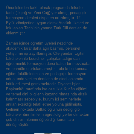
Öncekilerden farklı olarak programda felsefe
tarihi (ilkçağ ve Yeni Çağ) yer almış, pedagojik
formasyon dersleri nispeten artırılmıştır. 12
Eylül zihniyetine uygun olarak Atatürk İlkeleri ve
İnkılapları Tarihi’nin yanına Türk Dili dersleri de
eklenmiştir.
Zaman içinde öğretim üyeleri nezdinde
akademik taraf daha ağır basmış, personel
yetiştirme işi zayıflamıştır. Öte yandan Eğitim
fakülteleri ile koordineli çalışılamadığından
öğretmenlik formasyon dersi kalıcı bir mevzuata
ve teamüle oturtulamamıştır. Tabi ki bu konuda
eğitim fakültelerimizin ve pedagojik formasyon
adı altında verilen derslerin de ciddi anlamda
kritik edilmesi gerekmektedir. Diyanet İşleri
Başkanlığı tarafında ise özellikle Kur’ân eğitimi
ve temel dinî bilgilerin kazandırılmasında eksik
kalınması sebebiyle, kurum içi seminerlerle
anılan eksikliği telafi etme yoluna gidilmiştir.
Gelinen noktada Baltacıoğlu’nun dediği gibi
fakülteler dinî ilimlerin öğretildiği yerler olmaktan
çok din bilimlerinin öğretildiği kurumlara
dönüşmüştür.