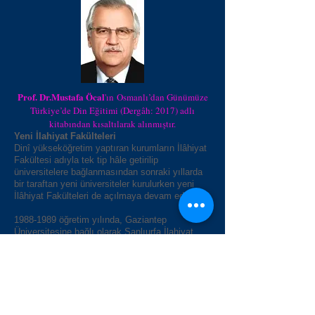
Prof. Dr.Mustafa Öcal
'ın Osmanlı’dan Günümüze
Türkiye’de Din Eğitimi (Dergâh: 2017) adlı
kitabından kısaltılarak alınmıştır.
Yeni İlahiyat Fakülteleri
Dinî yükseköğretim yaptıran kurumların İlâhiyat
Fakültesi adıyla tek tip hâle getirilip
üniversitelere bağlanmasından sonraki yıllarda
bir taraftan yeni üniversiteler kurulurken yeni
İlâhiyat Fakülteleri de açılmaya devam edildi.
1988-1989
öğretim yılında, Gaziantep
Üniversitesine bağlı olarak Şanlıurfa İlahiyat
Fakültesi öğretime açıldı ve fakülte sayısı 9’a
ulaştı. 1992’de Şanlıurfa’da Harran Üniversitesi
kurulunca İlahiyat Fakültesi bu üniversiteye
bağlanarak eğitim ve öğretim faaliyetlerini
sürdürmeye devam etti.