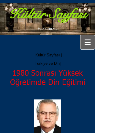
Kültür Sayfası
Hakkımızda
Kültür Sayfası |
Türkiye ve Din|
1980 Sonrası Yüksek
Öğretimde Din Eğitimi