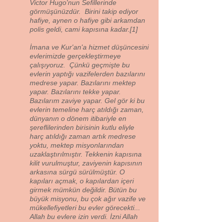
Victor Hugo'nun Sefillerinde
görmüşünüzdür. Birini takip ediyor
hafiye, aynen o hafiye gibi arkamdan
polis geldi, cami kapısına kadar.[1]
İmana ve Kur'an'a hizmet düşüncesini
evlerimizde gerçekleştirmeye
çalışıyoruz. Çünkü geçmişte bu
evlerin yaptığı vazifelerden bazılarını
medrese yapar. Bazılarını mektep
yapar. Bazılarını tekke yapar.
Bazılarım zaviye yapar. Gel gör ki bu
evlerin temeline harç atıldığı zaman,
dünyanın o dönem itibariyle en
şereflilerinden birisinin kutlu eliyle
harç atıldığı zaman artık medrese
yoktu, mektep misyonlarından
uzaklaştırılmıştır. Tekkenin kapısına
kilit vurulmuştur, zaviyenin kapısının
arkasına sürgü sürülmüştür. O
kapıları açmak, o kapılardan içeri
girmek mümkün değildir. Bütün bu
büyük misyonu, bu çok ağır vazife ve
mükellefiyetleri bu evler görecekti...
Allah bu evlere izin verdi. İzni Allah