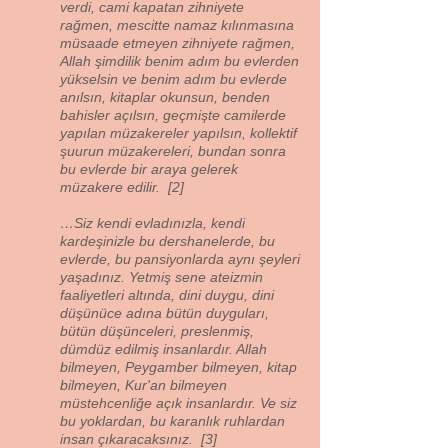
verdi, cami kapatan zihniyete
rağmen, mescitte namaz kılınmasına
müsaade etmeyen zihniyete rağmen,
Allah şimdilik benim adım bu evlerden
yükselsin ve benim adım bu evlerde
anılsın, kitaplar okunsun, benden
bahisler açılsın, geçmişte camilerde
yapılan müzakereler yapılsın, kollektif
şuurun müzakereleri, bundan sonra
bu evlerde bir araya gelerek
müzakere edilir. [2]
…Siz kendi evladınızla, kendi
kardeşinizle bu dershanelerde, bu
evlerde, bu pansiyonlarda aynı şeyleri
yaşadınız. Yetmiş sene ateizmin
faaliyetleri altında, dini duygu, dini
düşünüce adına bütün duyguları,
bütün düşünceleri, preslenmiş,
dümdüz edilmiş insanlardır. Allah
bilmeyen, Peygamber bilmeyen, kitap
bilmeyen, Kur'an bilmeyen
müstehcenliğe açık insanlardır. Ve siz
bu yoklardan, bu karanlık ruhlardan
insan çıkaracaksınız. [3]