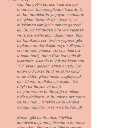
Cumhuriyet’in kurucu kadrosu çok
önemli bir hususu gözden kaçırdı. O
da bu topraklarda yaşayan insanların
bin yıldan fazla bir dini geçmişi ve
Müslüman kimliğinin olması gerçeği
idi. Bu kimliği birden bire yok saymak
veya yok edileceğini düşünmek, tıpkı
bir fabrikada seri üretim yapıyor gibi
toplumu modernleştirmeye kalkışmak
son derece yanlıştı. Az sayıdaki elit
tabaka hariç, daha Cumhuriyetin ilk
yıllarında, ülkenin büyük bir kısmında
“Din elden gidiyor” algısı oluştu. Din
elden gidiyorsa bu dine sahip çıkıp
onun elden gitmemesini sağlayacak
dini liderler mutlaka çıkacaktır. Siz
böyle bir boşluk ve talep
oluşturursanız bu boşluğu mutlaka
birileri doldurur ve bu talebe arz eden
de bulunur… Nitekim karşı karşıya
olduğumuz durum tam da budur. [8]
Benim gibi bir Anadolu köylüsü,
kendisini dışlanmış hisseden önemsiz
gören biri, birden bire “dini kurtarma