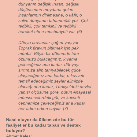
dünyanın değişik ırktan, değişik
düşünceden meydana gelen
insanlarının dirilmesine, o kâfir, o
zalim dünyanın tahammülü yok. Çok
tedbirli, çok temkinli ve tedbirli
hareket etme mecburiyeti var. [6]
Dünya firavunlar çağını yaşıyor.
Toprak firavun bitirmek için pek
münbit. Böyle bir dönemde tam
özümüzü bulacağımız, kıvama
geleceğimiz ana kadar, dünyayı
sırtımıza alıp tanıyabilecek güce
ulaşacağımız ana kadar, o kuvveti
temsil edeceğimiz şeyler elimizde
olacağı ana kadar, Türkiye'deki devlet
yapısı ölçüsüne göre, bütün Anayasal
müesseselerdeki güç ve kuvveti
cephemize çekeceğimiz ana kadar
her adım erken sayılır. [7]
Nasıl oluyor da ülkemizde bu tür
faaliyetler bu kadar taban ve destek
buluyor?
Ahmet Keleş: