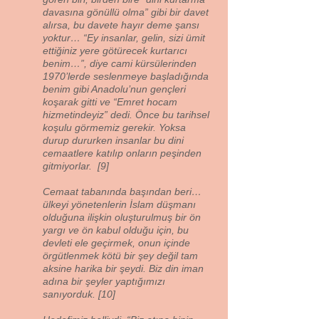
davasına gönüllü olma” gibi bir davet
alırsa, bu davete hayır deme şansı
yoktur… “Ey insanlar, gelin, sizi ümit
ettiğiniz yere götürecek kurtarıcı
benim…”, diye cami kürsülerinden
1970’lerde seslenmeye başladığında
benim gibi Anadolu’nun gençleri
koşarak gitti ve “Emret hocam
hizmetindeyiz” dedi. Önce bu tarihsel
koşulu görmemiz gerekir. Yoksa
durup dururken insanlar bu dini
cemaatlere katılıp onların peşinden
gitmiyorlar. [9]
Cemaat tabanında başından beri…
ülkeyi yönetenlerin İslam düşmanı
olduğuna ilişkin oluşturulmuş bir ön
yargı ve ön kabul olduğu için, bu
devleti ele geçirmek, onun içinde
örgütlenmek kötü bir şey değil tam
aksine harika bir şeydi. Biz din iman
adına bir şeyler yaptığımızı
sanıyorduk. [10]