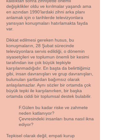
kaldıktan sonra zihniyette önemli
değişiklikler oldu ve kırılmalar yaşandı ama
en azından 1990’lardaki zihni arka planı
anlamak için o tarihlerde televizyonlara
yansıyan konuşmaları hatırlamakta fayda
var.
Dikkat edilmesi gereken husus, bu
konuşmaların, 28 Şubat sürecinde
televizyonlara servis edildiği, o dönemin
siyasetçileri ve toplumun önemli bir kesimi
tarafından ise çok büyük tepkiyle
karşılanmadığıdır. En başta da belirttiğimiz
gibi, insan davranışları ve grup davranışları,
bulunulan şartlardan bağımsız olarak
anlaşılamazlar. Aynı sözler bir ortamda çok
büyük tepki ile karşılanırken, bir başka
ortamda ciddi bir toplumsal destek bulabilir.
F.Gülen bu kadar riske ve zahmete
neden katlanıyor?
Çevresindeki insanları buna nasıl ikna
ediyor?
Tepkisel olarak değil, empati kurup