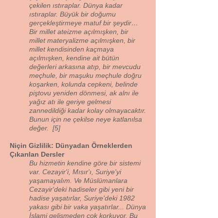
çekilen ıstıraplar. Dünya kadar
ıstıraplar. Büyük bir doğumu
gerçekleştirmeye matuf bir şeydir…
Bir millet ateizme açılmışken, bir
millet materyalizme açılmışken, bir
millet kendisinden kaçmaya
açılmışken, kendine ait bütün
değerleri arkasına atıp, bir mevcudu
meçhule, bir maşuku meçhule doğru
koşarken, kolunda cepkeni, belinde
piştovu yeniden dönmesi, ak alnı ile
yağız atı ile geriye gelmesi
zannedildiği kadar kolay olmayacaktır.
Bunun için ne çekilse neye katlanılsa
değer. [5]
Niçin Gizlilik: Dünyadan Örneklerden
Çıkarılan Dersler
Bu hizmetin kendine göre bir sistemi
var. Cezayir'i, Mısır'ı, Suriye'yi
yaşamayalım. Ve Müslümanlara
Cezayir'deki hadiseler gibi yeni bir
hadise yaşatırlar, Suriye'deki 1982
yakası gibi bir vaka yaşatırlar... Dünya
İslami gelişmeden çok korkuyor. Bu