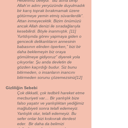
Hedefimiz belliydi. “Biz atına binip
Allah’ın adını yeryüzünde duyulmadık
bir karış toprak bırakmamak üzere
götürmeye yemin etmiş süvarilerdik”.
Attan inmeyecektik. Bizim önümüzü
ancak Allah denizi ile sıradağlarıyla
kesebilirdi. Böyle inanmıştık. [11]
Yurtdışında görev yapmaya giden o
gencecik delikanlıların annesinin
babasının elinden öperken,” bizi bir
daha beklemeyin biz oraya
gömülmeye gidiyoruz” diyerek yola
çıkıyorlar. Şu anda devletin de
gözden kaçırdığı budur. Siz bunu
bitirmeden, o insanların inancını
bitirmeden sorunu çözemezsiniz[12]
Gizliliğin Sebebi
Çok dikkatli, çok tedbirli hareket etme
mecburiyeti var… Bir yanlışlık bize
falso yaşatır ve yanlışlıktan yediğimiz
mağlubiyeti sonra telafi edemeyiz.
Yanlışlık olur, telafi edemeyiz. Bu
sefer onlar bizi kıskıvrak derdest
eder. Bir daha da belimizi