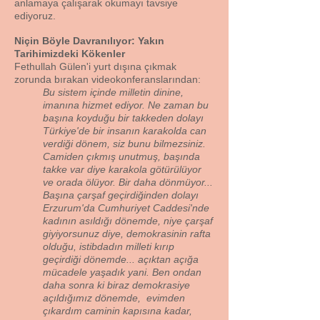
anlamaya çalışarak okumayı tavsiye
ediyoruz.
Niçin Böyle Davranılıyor: Yakın
Tarihimizdeki Kökenler
Fethullah Gülen'i yurt dışına çıkmak
zorunda bırakan videokonferanslarından:
Bu sistem içinde milletin dinine,
imanına hizmet ediyor. Ne zaman bu
başına koyduğu bir takkeden dolayı
Türkiye'de bir insanın karakolda can
verdiği dönem, siz bunu bilmezsiniz.
Camiden çıkmış unutmuş, başında
takke var diye karakola götürülüyor
ve orada ölüyor. Bir daha dönmüyor...
Başına çarşaf geçirdiğinden dolayı
Erzurum'da Cumhuriyet Caddesi'nde
kadının asıldığı dönemde, niye çarşaf
giyiyorsunuz diye, demokrasinin rafta
olduğu, istibdadın milleti kırıp
geçirdiği dönemde... açıktan açığa
mücadele yaşadık yani. Ben ondan
daha sonra ki biraz demokrasiye
açıldığımız dönemde, evimden
çıkardım caminin kapısına kadar,