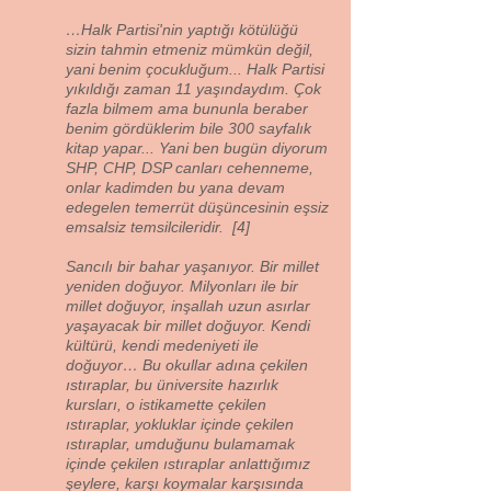
…Halk Partisi'nin yaptığı kötülüğü
sizin tahmin etmeniz mümkün değil,
yani benim çocukluğum... Halk Partisi
yıkıldığı zaman 11 yaşındaydım. Çok
fazla bilmem ama bununla beraber
benim gördüklerim bile 300 sayfalık
kitap yapar... Yani ben bugün diyorum
SHP, CHP, DSP canları cehenneme,
onlar kadimden bu yana devam
edegelen temerrüt düşüncesinin eşsiz
emsalsiz temsilcileridir. [4]
Sancılı bir bahar yaşanıyor. Bir millet
yeniden doğuyor. Milyonları ile bir
millet doğuyor, inşallah uzun asırlar
yaşayacak bir millet doğuyor. Kendi
kültürü, kendi medeniyeti ile
doğuyor… Bu okullar adına çekilen
ıstıraplar, bu üniversite hazırlık
kursları, o istikamette çekilen
ıstıraplar, yokluklar içinde çekilen
ıstıraplar, umduğunu bulamamak
içinde çekilen ıstıraplar anlattığımız
şeylere, karşı koymalar karşısında