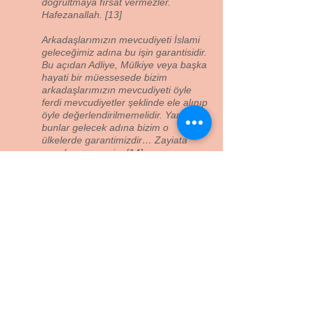
doğrultmaya fırsat vermezler.
Hafezanallah. [13]
Arkadaşlarımızın mevcudiyeti İslami
geleceğimiz adına bu işin garantisidir.
Bu açıdan Adliye, Mülkiye veya başka
hayati bir müessesede bizim
arkadaşlarımızın mevcudiyeti öyle
ferdi mevcudiyetler şeklinde ele alınıp
öyle değerlendirilmemelidir. Yani
bunlar gelecek adına bizim o
ülkelerde garantimizdir… Zayiata
meydan vermeyin. [14]
…Esnek olun, sivrilmeden can
damarları içinde dolanın. … bir kanun
ve kural adamı olma imajını uyarmak,
yani harfiyen riayet ediyor bunlar
denmeli, denmeli ki muntazam
terfilerin arkasında bir ölçüde bu
vardır… Yani sivrilmeden
mevcudiyetinizi hissettirmeden çok
ilerilere gitmek... Ta ilerilere gitme,
böyle can damarları içinde dolaşma
ve eğer dönülüp gelinecekse yara